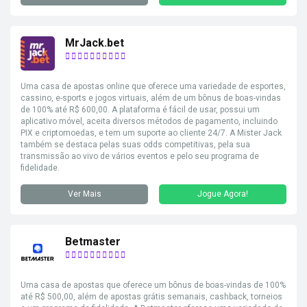
MrJack.bet
Uma casa de apostas online que oferece uma variedade de esportes,
cassino, e-sports e jogos virtuais, além de um bônus de boas-vindas
de 100% até R$ 600,00. A plataforma é fácil de usar, possui um
aplicativo móvel, aceita diversos métodos de pagamento, incluindo
PIX e criptomoedas, e tem um suporte ao cliente 24/7. A Mister Jack
também se destaca pelas suas odds competitivas, pela sua
transmissão ao vivo de vários eventos e pelo seu programa de
fidelidade.
Ver Mais
Jogue Agora!
Betmaster
Uma casa de apostas que oferece um bônus de boas-vindas de 100%
até R$ 500,00, além de apostas grátis semanais, cashback, torneios