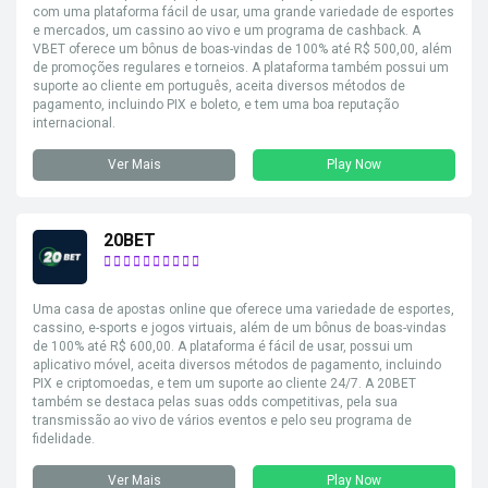
com uma plataforma fácil de usar, uma grande variedade de esportes
e mercados, um cassino ao vivo e um programa de cashback. A
VBET oferece um bônus de boas-vindas de 100% até R$ 500,00, além
de promoções regulares e torneios. A plataforma também possui um
suporte ao cliente em português, aceita diversos métodos de
pagamento, incluindo PIX e boleto, e tem uma boa reputação
internacional.
Ver Mais
Play Now
20BET
Uma casa de apostas online que oferece uma variedade de esportes,
cassino, e-sports e jogos virtuais, além de um bônus de boas-vindas
de 100% até R$ 600,00. A plataforma é fácil de usar, possui um
aplicativo móvel, aceita diversos métodos de pagamento, incluindo
PIX e criptomoedas, e tem um suporte ao cliente 24/7. A 20BET
também se destaca pelas suas odds competitivas, pela sua
transmissão ao vivo de vários eventos e pelo seu programa de
fidelidade.
Ver Mais
Play Now