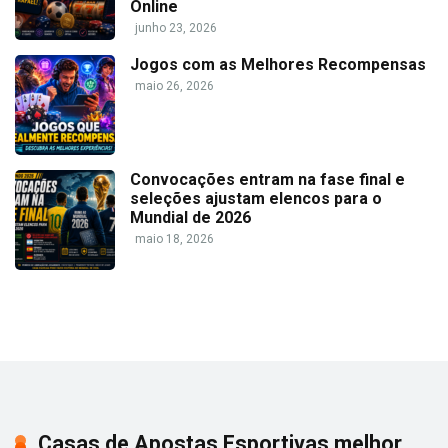
Online
junho 23, 2026
Jogos com as Melhores Recompensas
maio 26, 2026
Convocações entram na fase final e
seleções ajustam elencos para o
Mundial de 2026
maio 18, 2026
Casas de Apostas Esportivas melhor