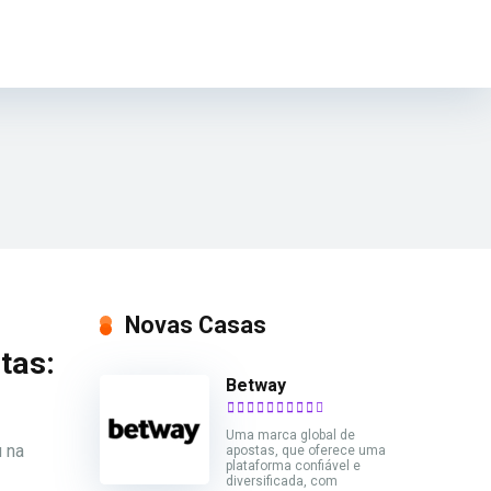
Novas Casas
tas:
Betway
Uma marca global de
 na
apostas, que oferece uma
plataforma confiável e
diversificada, com