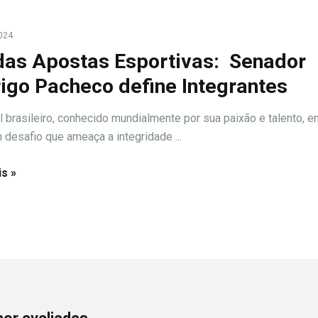
2024
das Apostas Esportivas: Senador
igo Pacheco define Integrantes
l brasileiro, conhecido mundialmente por sua paixão e talento, e
 desafio que ameaça a integridade ...
is »