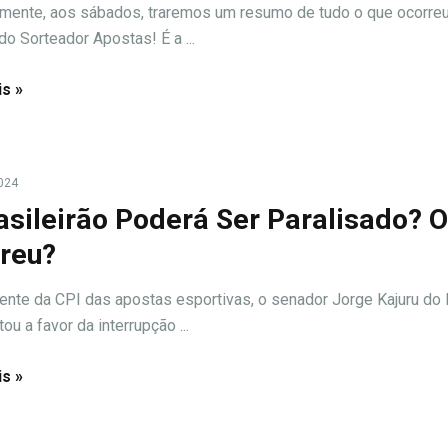
ente, aos sábados, traremos um resumo de tudo o que ocorreu
o Sorteador Apostas! É a ...
is »
2024
asileirão Poderá Ser Paralisado? 
reu?
ente da CPI das apostas esportivas, o senador Jorge Kajuru do
u a favor da interrupção ...
is »