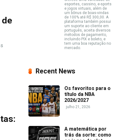
esportes, cassino, e-sports
e jogos virtuais, além de
um bônus de boas-vindas
de 100% até R$ 300,00. A
 de
plataforma também possui
um suporte ao cliente em
português, aceita diversos
métodos de pagamento,
incluindo PIX e boleto, e
tem uma boa reputação no
os
mercado.
Recent News
Os favoritos para o
título da NBA
2026/2027
julho 21, 2026
tas:
A matemática por
trás da sorte: como