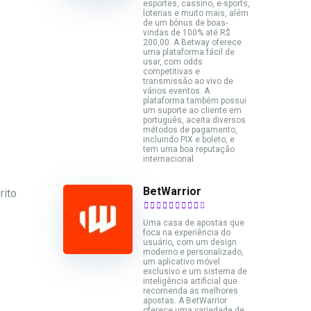
esportes, cassino, e-sports,
loterias e muito mais, além
de um bônus de boas-
vindas de 100% até R$
200,00. A Betway oferece
uma plataforma fácil de
usar, com odds
competitivas e
transmissão ao vivo de
vários eventos. A
plataforma também possui
um suporte ao cliente em
português, aceita diversos
métodos de pagamento,
incluindo PIX e boleto, e
tem uma boa reputação
internacional.
BetWarrior
rito
Uma casa de apostas que
foca na experiência do
usuário, com um design
moderno e personalizado,
um aplicativo móvel
exclusivo e um sistema de
inteligência artificial que
recomenda as melhores
apostas. A BetWarrior
oferece uma variedade de