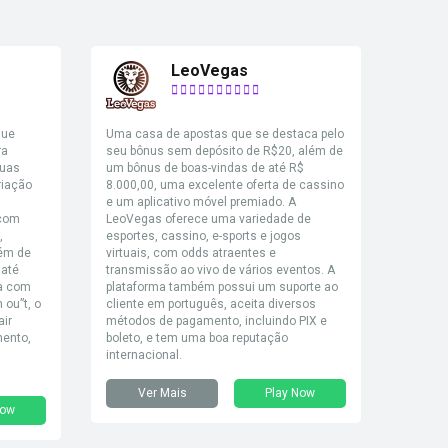
LeoVegas
que
Uma casa de apostas que se destaca pelo
ra
seu bônus sem depósito de R$20, além de
suas
um bônus de boas-vindas de até R$
riação
8.000,00, uma excelente oferta de cassino
a
e um aplicativo móvel premiado. A
 com
LeoVegas oferece uma variedade de
,
esportes, cassino, e-sports e jogos
lém de
virtuais, com odds atraentes e
 até
transmissão ao vivo de vários eventos. A
a com
plataforma também possui um suporte ao
 ou”t, o
cliente em português, aceita diversos
air
métodos de pagamento, incluindo PIX e
mento,
boleto, e tem uma boa reputação
internacional.
Ver Mais
Play Now
Now