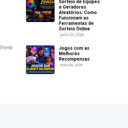
Sorteio de Equipes
e Geradores
Aleatórios: Como
Funcionam as
Ferramentas de
Sorteio Online
junho 23, 2026
nfrenta
Jogos com as
Melhores
Recompensas
maio 26, 2026