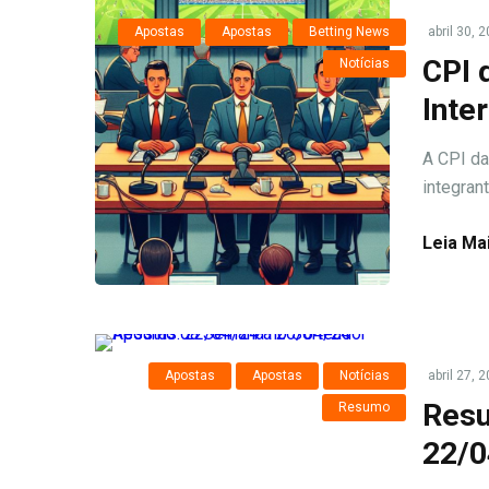
Apostas
Apostas
Betting News
abril 30, 
CPI 
Notícias
Inte
A CPI da
integrant
Leia Ma
Apostas
Apostas
Notícias
abril 27, 
Resu
Resumo
22/0