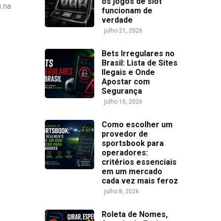
os jogos de slot
 na
funcionam de
verdade
julho 21, 2026
Bets Irregulares no
Brasil: Lista de Sites
Ilegais e Onde
Apostar com
Segurança
julho 10, 2026
Como escolher um
provedor de
sportsbook para
operadores:
critérios essenciais
em um mercado
cada vez mais feroz
julho 8, 2026
Roleta de Nomes,