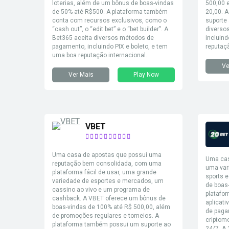
loterias, além de um bônus de boas-vindas
500,00 
de 50% até R$500. A plataforma também
20,00. 
conta com recursos exclusivos, como o
suporte 
“cash out”, o “edit bet” e o “bet builder”. A
diverso
Bet365 aceita diversos métodos de
incluind
pagamento, incluindo PIX e boleto, e tem
reputaç
uma boa reputação internacional.
Ve
Ver Mais
Play Now
VBET
Uma casa de apostas que possui uma
Uma cas
reputação bem consolidada, com uma
uma var
plataforma fácil de usar, uma grande
sports e
variedade de esportes e mercados, um
de boas
cassino ao vivo e um programa de
platafor
cashback. A VBET oferece um bônus de
aplicati
boas-vindas de 100% até R$ 500,00, além
de paga
de promoções regulares e torneios. A
criptom
plataforma também possui um suporte ao
24/7. A