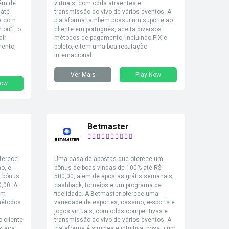
lém de
virtuais, com odds atraentes e
 até
transmissão ao vivo de vários eventos. A
a com
plataforma também possui um suporte ao
 ou”t, o
cliente em português, aceita diversos
air
métodos de pagamento, incluindo PIX e
mento,
boleto, e tem uma boa reputação
internacional.
Ver Mais
Play Now
Now
Betmaster
ferece
Uma casa de apostas que oferece um
o, e-
bônus de boas-vindas de 100% até R$
m bônus
500,00, além de apostas grátis semanais,
,00. A
cashback, torneios e um programa de
um
fidelidade. A Betmaster oferece uma
 métodos
variedade de esportes, cassino, e-sports e
jogos virtuais, com odds competitivas e
 cliente
transmissão ao vivo de vários eventos. A
staca
plataforma é simples e intuitiva, possui um