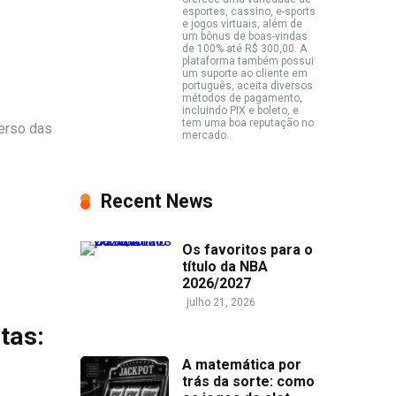
esportes, cassino, e-sports
e jogos virtuais, além de
um bônus de boas-vindas
de 100% até R$ 300,00. A
plataforma também possui
um suporte ao cliente em
português, aceita diversos
métodos de pagamento,
incluindo PIX e boleto, e
tem uma boa reputação no
verso das
mercado.
Recent News
Os favoritos para o
título da NBA
2026/2027
julho 21, 2026
tas:
A matemática por
trás da sorte: como