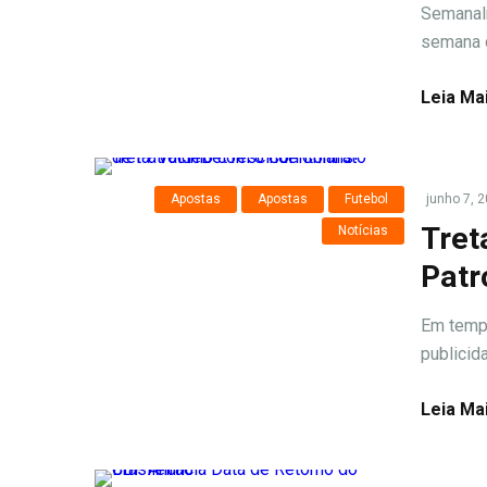
Semanalm
semana d
Leia Ma
Apostas
Apostas
Futebol
junho 7, 
Tret
Notícias
Patr
Em tempo
publicid
Leia Ma