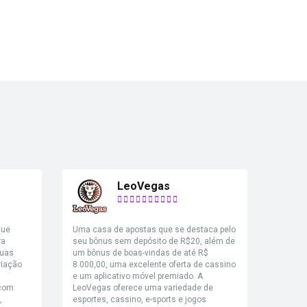
LeoVegas
que
Uma casa de apostas que se destaca pelo
ra
seu bônus sem depósito de R$20, além de
suas
um bônus de boas-vindas de até R$
riação
8.000,00, uma excelente oferta de cassino
a
e um aplicativo móvel premiado. A
 com
LeoVegas oferece uma variedade de
,
esportes, cassino, e-sports e jogos