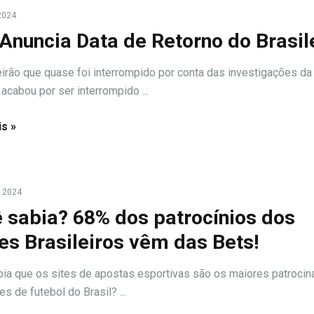
2024
Anuncia Data de Retorno do Brasil
eirão que quase foi interrompido por conta das investigações da
acabou por ser interrompido ...
is »
 2024
 sabia? 68% dos patrocínios dos
es Brasileiros vêm das Bets!
ia que os sites de apostas esportivas são os maiores patroci
s de futebol do Brasil? ...