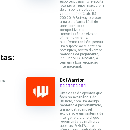
esportes, cassino, e-sports,
loterias e muito mais, além
de um bônus de boas-
vindas de 100% até R$
200,00. A Betway oferece
uma plataforma fácil de
usar, com odds
competitivas e
transmissão ao vivo de
vários eventos. A
plataforma também possui
um suporte ao cliente em
português, aceita diversos
métodos de pagamento,
tas:
incluindo PIX e boleto, e
tem uma boa reputação
internacional.
BetWarrior
 na
Uma casa de apostas que
foca na experiência do
usuário, com um design
moderno e personalizado,
um aplicativo móvel
exclusivo e um sistema de
inteligência artificial que
recomenda as melhores
apostas. A BetWarrior
oferece uma variedade de