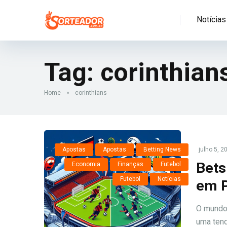
Notícias
Tag:
corinthian
Home
»
corinthians
Apostas
Apostas
Betting News
julho 5, 2
Bets
Economia
Finanças
Futebol
Futebol
Notícias
em P
O mundo 
uma tend