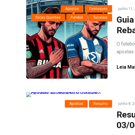
Apostas
Destaques
junho 11,
Guia
Dicas Quentes
Futebol
Tutoriais
Reba
O futebo
apostas e
Leia Ma
Apostas
Resumo
junho 8, 
Resu
03/0