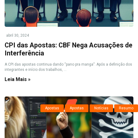
abril 30, 2024
CPI das Apostas: CBF Nega Acusações de
Interferência
A CPI das apostas continua dando “pano pra manga”. Após a definição dos
integrantes e início dos trabalhos, ...
Leia Mais »
Apostas
Apostas
Notícias
Resumo