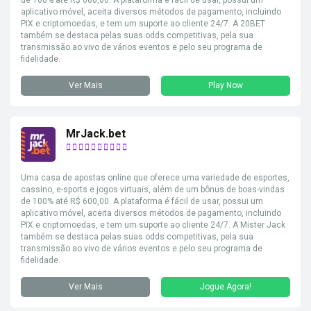
de 100% até R$ 600,00. A plataforma é fácil de usar, possui um
aplicativo móvel, aceita diversos métodos de pagamento, incluindo
PIX e criptomoedas, e tem um suporte ao cliente 24/7. A 20BET
também se destaca pelas suas odds competitivas, pela sua
transmissão ao vivo de vários eventos e pelo seu programa de
fidelidade.
Ver Mais
Play Now
MrJack.bet
Uma casa de apostas online que oferece uma variedade de esportes,
cassino, e-sports e jogos virtuais, além de um bônus de boas-vindas
de 100% até R$ 600,00. A plataforma é fácil de usar, possui um
aplicativo móvel, aceita diversos métodos de pagamento, incluindo
PIX e criptomoedas, e tem um suporte ao cliente 24/7. A Mister Jack
também se destaca pelas suas odds competitivas, pela sua
transmissão ao vivo de vários eventos e pelo seu programa de
fidelidade.
Ver Mais
Jogue Agora!