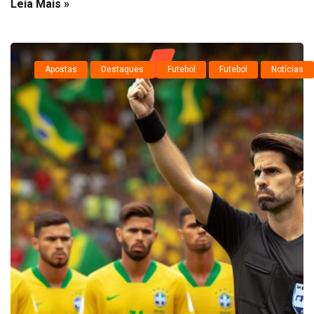
Leia Mais »
Apostas
Destaques
Futebol
Futebol
Notícias