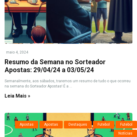
maio 4, 2024
Resumo da Semana no Sorteador
Apostas: 29/04/24 a 03/05/24
Semanalmente, aos sábados, traremos um resumo de tudo o que ocorreu
na semana do Sorteador Apostas! É a ...
Leia Mais »
Apostas
Apostas
Destaques
Futebol
Futebol
Notícias