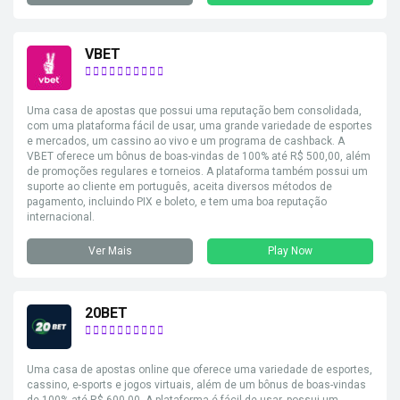
VBET
Uma casa de apostas que possui uma reputação bem consolidada,
com uma plataforma fácil de usar, uma grande variedade de esportes
e mercados, um cassino ao vivo e um programa de cashback. A
VBET oferece um bônus de boas-vindas de 100% até R$ 500,00, além
de promoções regulares e torneios. A plataforma também possui um
suporte ao cliente em português, aceita diversos métodos de
pagamento, incluindo PIX e boleto, e tem uma boa reputação
internacional.
Ver Mais
Play Now
20BET
Uma casa de apostas online que oferece uma variedade de esportes,
cassino, e-sports e jogos virtuais, além de um bônus de boas-vindas