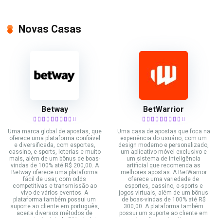
Novas Casas
Betway
BetWarrior
Uma marca global de apostas, que
Uma casa de apostas que foca na
oferece uma plataforma confiável
experiência do usuário, com um
e diversificada, com esportes,
design moderno e personalizado,
cassino, e-sports, loterias e muito
um aplicativo móvel exclusivo e
mais, além de um bônus de boas-
um sistema de inteligência
vindas de 100% até R$ 200,00. A
artificial que recomenda as
Betway oferece uma plataforma
melhores apostas. A BetWarrior
fácil de usar, com odds
oferece uma variedade de
competitivas e transmissão ao
esportes, cassino, e-sports e
vivo de vários eventos. A
jogos virtuais, além de um bônus
plataforma também possui um
de boas-vindas de 100% até R$
suporte ao cliente em português,
300,00. A plataforma também
aceita diversos métodos de
possui um suporte ao cliente em