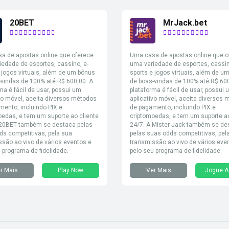
20BET
MrJack.bet
a de apostas online que oferece
Uma casa de apostas online que o
iedade de esportes, cassino, e-
uma variedade de esportes, cassin
 jogos virtuais, além de um bônus
sports e jogos virtuais, além de u
-vindas de 100% até R$ 600,00. A
de boas-vindas de 100% até R$ 600
ma é fácil de usar, possui um
plataforma é fácil de usar, possui 
vo móvel, aceita diversos métodos
aplicativo móvel, aceita diversos
mento, incluindo PIX e
de pagamento, incluindo PIX e
oedas, e tem um suporte ao cliente
criptomoedas, e tem um suporte ao
 20BET também se destaca pelas
24/7. A Mister Jack também se de
ds competitivas, pela sua
pelas suas odds competitivas, pel
ssão ao vivo de vários eventos e
transmissão ao vivo de vários eve
 programa de fidelidade.
pelo seu programa de fidelidade.
r Mais
Play Now
Ver Mais
Jogue A