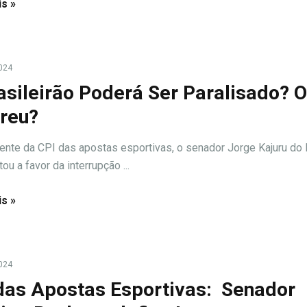
is »
2024
asileirão Poderá Ser Paralisado? 
reu?
ente da CPI das apostas esportivas, o senador Jorge Kajuru do
u a favor da interrupção ...
is »
2024
das Apostas Esportivas: Senador