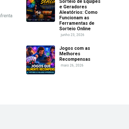
Sorteio de Equipes
e Geradores
Aleatórios: Como
nfrenta
Funcionam as
Ferramentas de
Sorteio Online
junho 23, 2026
Jogos com as
Melhores
Recompensas
maio 26, 2026