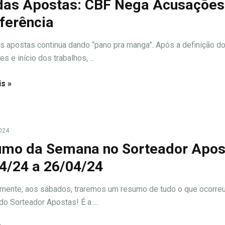
das Apostas: CBF Nega Acusações
rferência
s apostas continua dando “pano pra manga”. Após a definição d
es e início dos trabalhos, ...
is »
2024
mo da Semana no Sorteador Apos
4/24 a 26/04/24
ente, aos sábados, traremos um resumo de tudo o que ocorreu
o Sorteador Apostas! É a ...