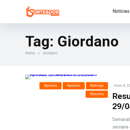
Notícias
Tag:
Giordano
Home
»
Giordano
Apostas
Apostas
Notícias
maio 4, 2
Resu
Resumo
29/0
Semanalm
semana d