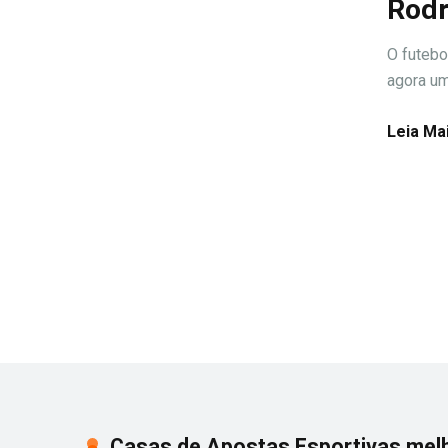
Rodr
O futebo
agora um
Leia Ma
Casas de Apostas Esportivas melh