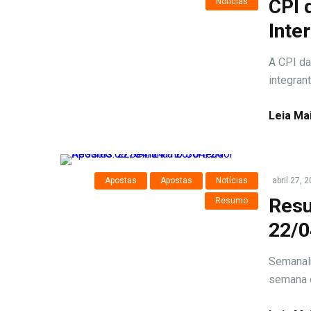
CPI 
Notícias
Inte
A CPI da
integrant
Leia Ma
Apostas
Apostas
Notícias
abril 27, 
Resu
Resumo
22/0
Semanalm
semana d