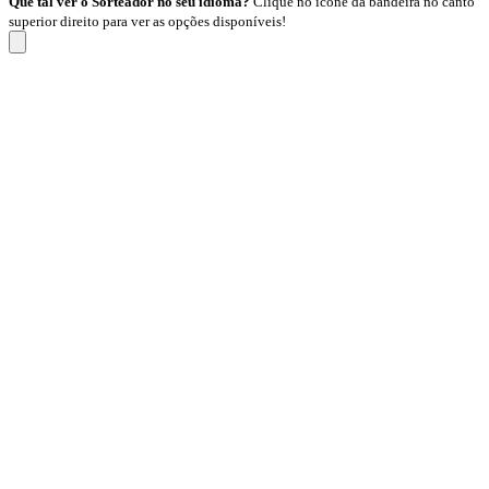
Que tal ver o Sorteador no seu idioma?
Clique no ícone da bandeira no canto
superior direito para ver as opções disponíveis!