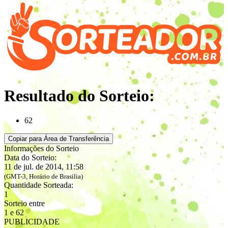
Resultado do Sorteio:
62
Copiar para Área de Transferência
Informações do Sorteio
Data do Sorteio:
11 de jul. de 2014, 11:58
(GMT-3, Horário de Brasilia)
Quantidade Sorteada:
1
Sorteio entre
1 e 62
PUBLICIDADE