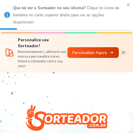
Que tal ver o Sorteador no seu idioma?
 Clique no ícone da 
MENU
bandeira no canto superior direito para ver as opções 
disponíveis!
Números
Nomes
Rifas
Personalizar
Personalize seu
Sorteador!
Remova banners, adicione sua
Personalizar Agora
marca e personalize cores.
Deixe o sorteador com a sua
cara!