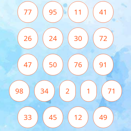
77
95
11
41
26
24
30
72
47
50
76
91
98
34
2
1
71
33
45
12
49