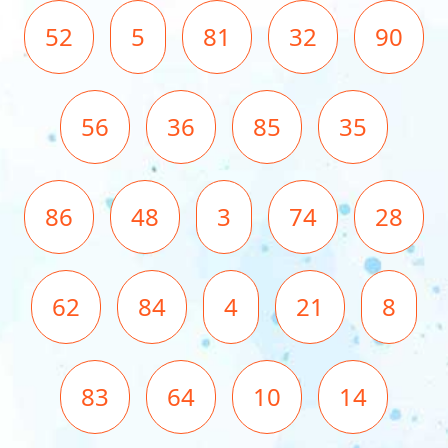
52
5
81
32
90
56
36
85
35
86
48
3
74
28
62
84
4
21
8
83
64
10
14