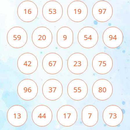
16
53
19
97
59
20
9
54
94
42
67
23
75
96
37
55
80
13
44
17
7
73