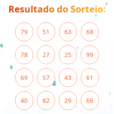
Resultado do Sorteio:
79
51
63
68
78
27
25
99
69
57
43
61
40
82
29
66