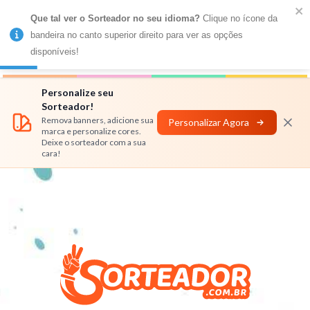
Que tal ver o Sorteador no seu idioma?
 Clique no ícone da 
MENU
bandeira no canto superior direito para ver as opções 
disponíveis!
Números
Nomes
Rifas
Personalizar
Personalize seu
Sorteador!
Remova banners, adicione sua
Personalizar Agora
marca e personalize cores.
Deixe o sorteador com a sua
cara!