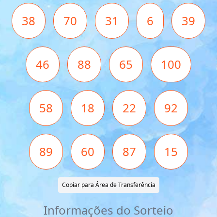
38
70
31
6
39
46
88
65
100
58
18
22
92
89
60
87
15
Copiar para Área de Transferência
Informações do Sorteio