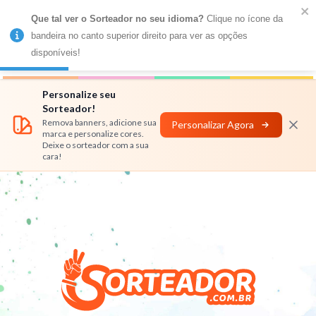
Que tal ver o Sorteador no seu idioma?
 Clique no ícone da 
MENU
bandeira no canto superior direito para ver as opções 
disponíveis!
Números
Nomes
Rifas
Personalizar
Personalize seu
Sorteador!
Remova banners, adicione sua
Personalizar Agora
marca e personalize cores.
Deixe o sorteador com a sua
cara!