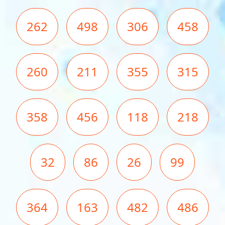
262
498
306
458
260
211
355
315
358
456
118
218
32
86
26
99
364
163
482
486