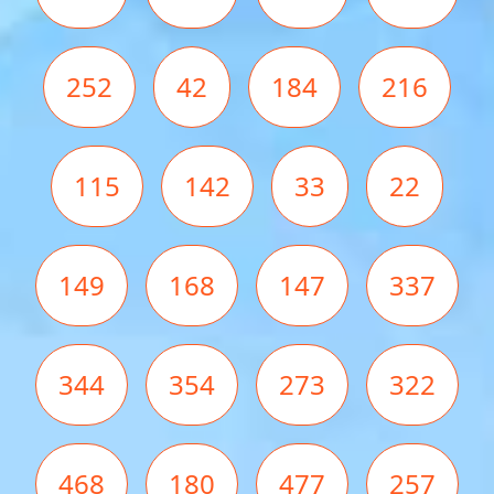
252
42
184
216
115
142
33
22
149
168
147
337
344
354
273
322
468
180
477
257