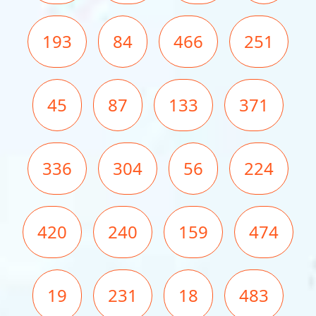
193
84
466
251
45
87
133
371
336
304
56
224
420
240
159
474
19
231
18
483