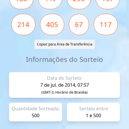
214
405
67
117
Copiar para Área de Transferência
Informações do Sorteio
Data do Sorteio:
7 de jul. de 2014, 07:57
(GMT-3, Horário de Brasilia)
Quantidade Sorteada:
Sorteio entre
500
1 e 500