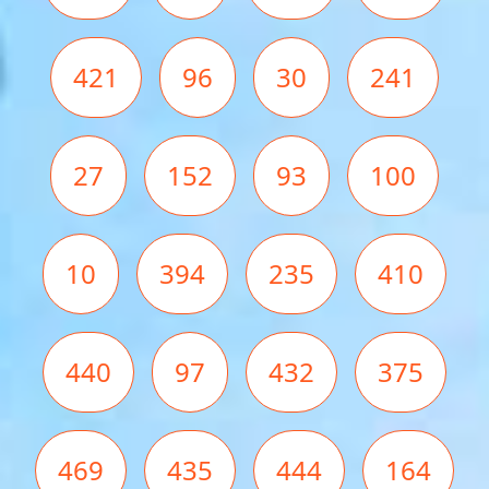
421
96
30
241
27
152
93
100
10
394
235
410
440
97
432
375
469
435
444
164