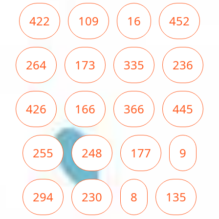
422
109
16
452
264
173
335
236
426
166
366
445
255
248
177
9
294
230
8
135