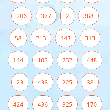
206
377
2
388
58
213
443
313
144
103
232
448
23
438
225
38
424
436
325
170