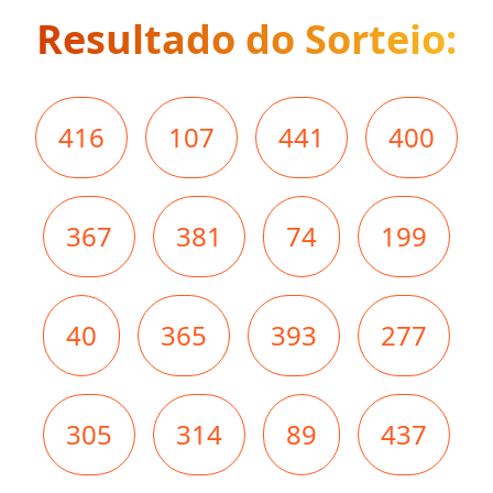
Resultado do Sorteio:
416
107
441
400
367
381
74
199
40
365
393
277
305
314
89
437