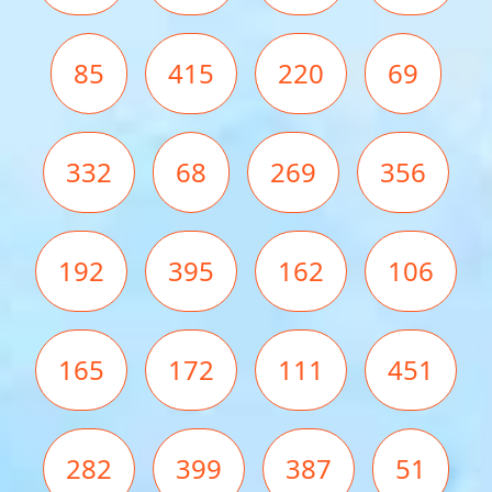
85
415
220
69
332
68
269
356
192
395
162
106
165
172
111
451
282
399
387
51