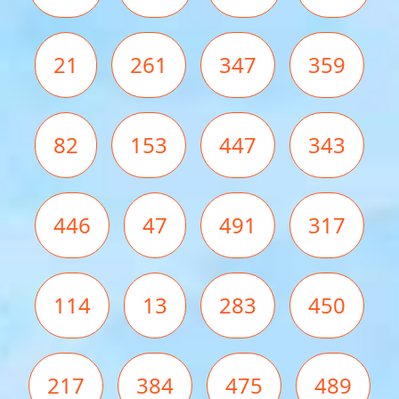
21
261
347
359
82
153
447
343
446
47
491
317
114
13
283
450
217
384
475
489