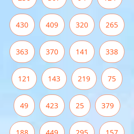
430
409
320
265
363
370
141
338
121
143
219
75
49
423
25
379
188
449
295
157