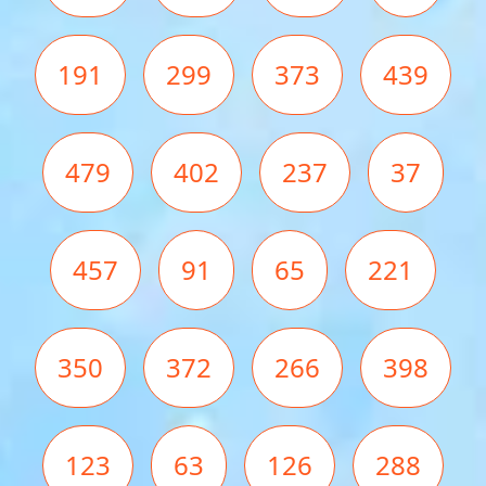
191
299
373
439
479
402
237
37
457
91
65
221
350
372
266
398
123
63
126
288