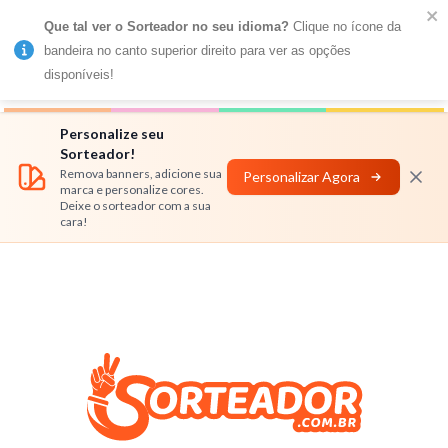
Que tal ver o Sorteador no seu idioma?
 Clique no ícone da 
MENU
bandeira no canto superior direito para ver as opções 
disponíveis!
Números
Nomes
Rifas
Personalizar
Personalize seu
Sorteador!
Remova banners, adicione sua
Personalizar Agora
marca e personalize cores.
Deixe o sorteador com a sua
cara!