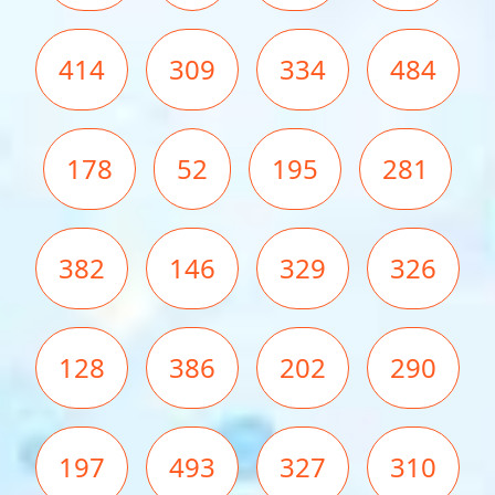
414
309
334
484
178
52
195
281
382
146
329
326
128
386
202
290
197
493
327
310