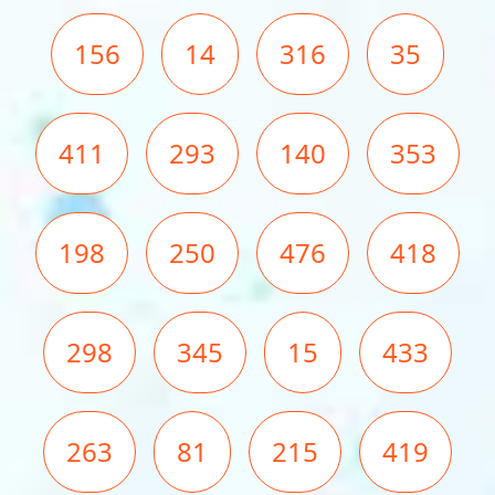
156
14
316
35
411
293
140
353
198
250
476
418
298
345
15
433
263
81
215
419