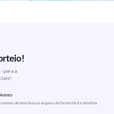
orteio!
- para a
ciais!
e Nomes
ou nomes de uma lista ou arquivo de forma fácil e intuitiva