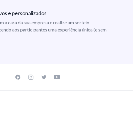
vos e personalizados
m a cara da sua empresa e realize um sorteio
cendo aos participantes uma experiência única (e sem
Facebook page
Instagram page
Twitter page
Youtube