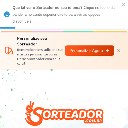
Que tal ver o Sorteador no seu idioma?
 Clique no ícone da 
MENU
bandeira no canto superior direito para ver as opções 
disponíveis!
Números
Nomes
Rifas
Personalizar
Personalize seu
Sorteador!
Remova banners, adicione sua
Personalizar Agora
marca e personalize cores.
Deixe o sorteador com a sua
cara!