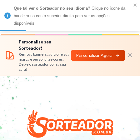
Que tal ver o Sorteador no seu idioma?
 Clique no ícone da 
MENU
bandeira no canto superior direito para ver as opções 
disponíveis!
Números
Nomes
Rifas
Personalizar
Personalize seu
Sorteador!
Remova banners, adicione sua
Personalizar Agora
marca e personalize cores.
Deixe o sorteador com a sua
cara!