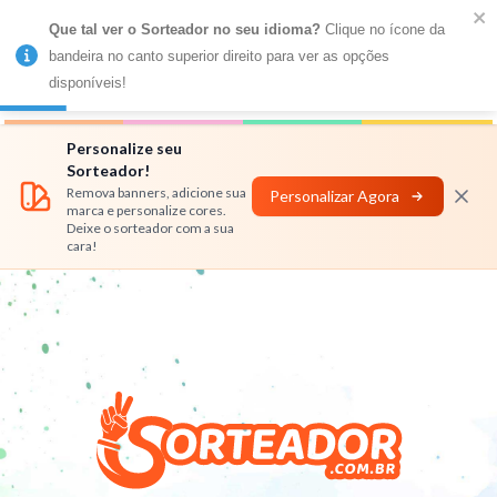
Que tal ver o Sorteador no seu idioma?
 Clique no ícone da 
MENU
bandeira no canto superior direito para ver as opções 
disponíveis!
Números
Nomes
Rifas
Personalizar
Personalize seu
Sorteador!
Remova banners, adicione sua
Personalizar Agora
marca e personalize cores.
Deixe o sorteador com a sua
cara!