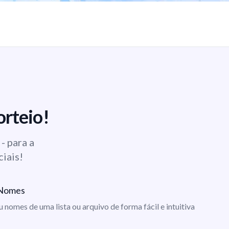
orteio!
- para a
ciais!
e Nomes
ou nomes de uma lista ou arquivo de forma fácil e intuitiva