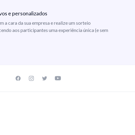
vos e personalizados
m a cara da sua empresa e realize um sorteio
cendo aos participantes uma experiência única (e sem
Facebook page
Instagram page
Twitter page
Youtube