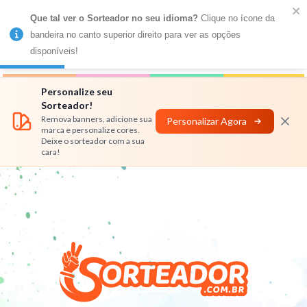
Que tal ver o Sorteador no seu idioma?
 Clique no ícone da 
MENU
bandeira no canto superior direito para ver as opções 
disponíveis!
Números
Nomes
Rifas
Personalizar
Personalize seu
Sorteador!
Remova banners, adicione sua
Personalizar Agora
marca e personalize cores.
Deixe o sorteador com a sua
cara!