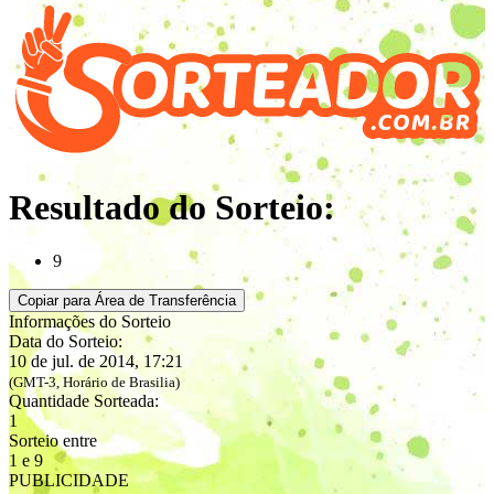
Resultado do Sorteio:
9
Copiar para Área de Transferência
Informações do Sorteio
Data do Sorteio:
10 de jul. de 2014, 17:21
(GMT-3, Horário de Brasilia)
Quantidade Sorteada:
1
Sorteio entre
1 e 9
PUBLICIDADE