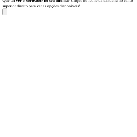
Que tal ver o Sorteador no seu idioma?
Clique no ícone da bandeira no canto
superior direito para ver as opções disponíveis!