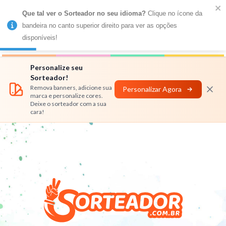
Que tal ver o Sorteador no seu idioma?
 Clique no ícone da 
MENU
bandeira no canto superior direito para ver as opções 
disponíveis!
Números
Nomes
Rifas
Personalizar
Personalize seu
Sorteador!
Remova banners, adicione sua
Personalizar Agora
marca e personalize cores.
Deixe o sorteador com a sua
cara!