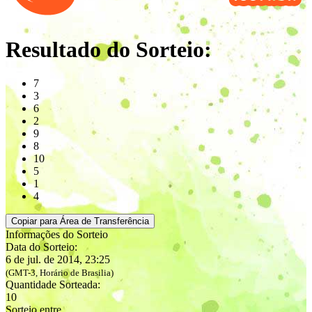
Resultado do Sorteio:
7
3
6
2
9
8
10
5
1
4
Copiar para Área de Transferência
Informações do Sorteio
Data do Sorteio:
6 de jul. de 2014, 23:25
(GMT-3, Horário de Brasilia)
Quantidade Sorteada:
10
Sorteio entre