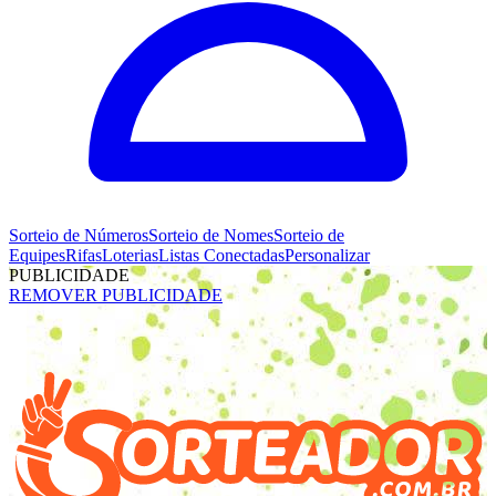
Sorteio de
Números
Sorteio de
Nomes
Sorteio de
Equipes
Rifas
Loterias
Listas Conectadas
Personalizar
PUBLICIDADE
REMOVER PUBLICIDADE