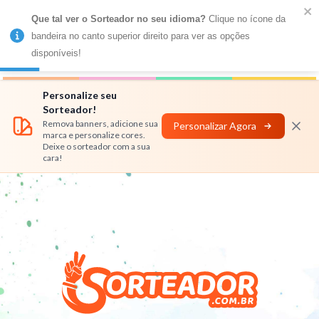
Que tal ver o Sorteador no seu idioma?
 Clique no ícone da 
MENU
bandeira no canto superior direito para ver as opções 
disponíveis!
Números
Nomes
Rifas
Personalizar
Personalize seu
Sorteador!
Remova banners, adicione sua
Personalizar Agora
marca e personalize cores.
Deixe o sorteador com a sua
cara!