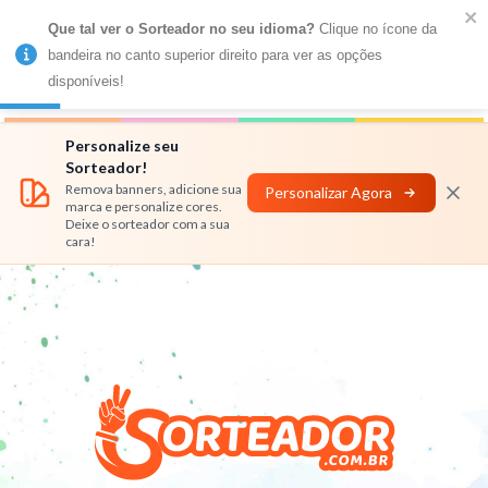
Que tal ver o Sorteador no seu idioma?
 Clique no ícone da 
MENU
bandeira no canto superior direito para ver as opções 
disponíveis!
Números
Nomes
Rifas
Personalizar
Personalize seu
Sorteador!
Remova banners, adicione sua
Personalizar Agora
marca e personalize cores.
Deixe o sorteador com a sua
cara!