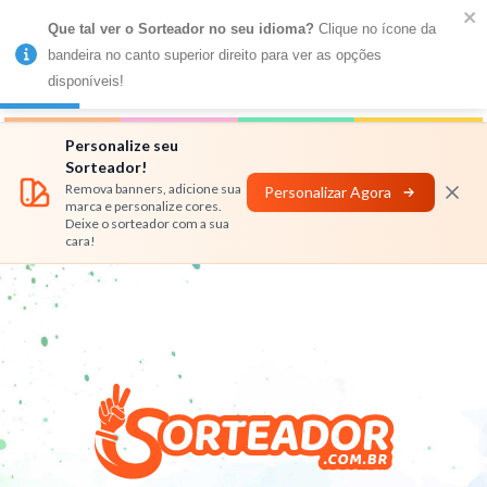
Que tal ver o Sorteador no seu idioma?
 Clique no ícone da 
MENU
bandeira no canto superior direito para ver as opções 
disponíveis!
Números
Nomes
Rifas
Personalizar
Personalize seu
Sorteador!
Remova banners, adicione sua
Personalizar Agora
marca e personalize cores.
Deixe o sorteador com a sua
cara!