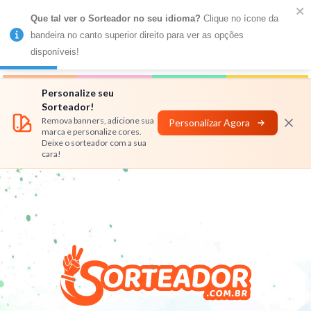
Que tal ver o Sorteador no seu idioma?
 Clique no ícone da 
MENU
bandeira no canto superior direito para ver as opções 
disponíveis!
Números
Nomes
Rifas
Personalizar
Personalize seu
Sorteador!
Remova banners, adicione sua
Personalizar Agora
marca e personalize cores.
Deixe o sorteador com a sua
cara!