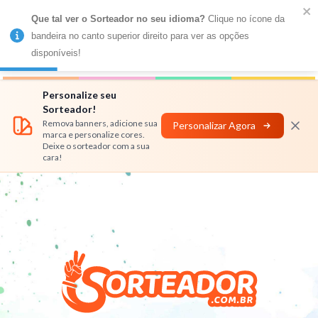
Que tal ver o Sorteador no seu idioma?
 Clique no ícone da 
MENU
bandeira no canto superior direito para ver as opções 
disponíveis!
Números
Nomes
Rifas
Personalizar
Personalize seu
Sorteador!
Remova banners, adicione sua
Personalizar Agora
marca e personalize cores.
Deixe o sorteador com a sua
cara!