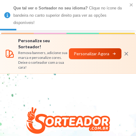
Que tal ver o Sorteador no seu idioma?
 Clique no ícone da 
MENU
bandeira no canto superior direito para ver as opções 
disponíveis!
Números
Nomes
Rifas
Personalizar
Personalize seu
Sorteador!
Remova banners, adicione sua
Personalizar Agora
marca e personalize cores.
Deixe o sorteador com a sua
cara!