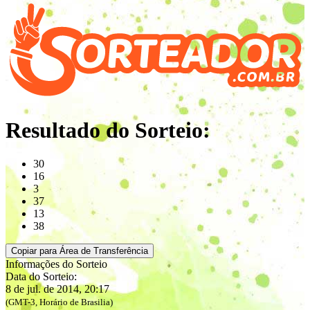
Resultado do Sorteio:
30
16
3
37
13
38
Copiar para Área de Transferência
Informações do Sorteio
Data do Sorteio:
8 de jul. de 2014, 20:17
(GMT-3, Horário de Brasilia)