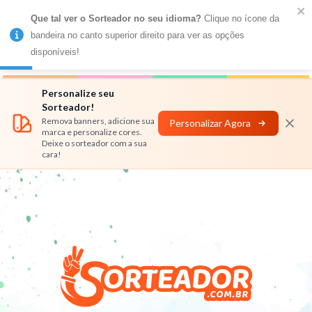
Que tal ver o Sorteador no seu idioma?
 Clique no ícone da 
MENU
bandeira no canto superior direito para ver as opções 
disponíveis!
Números
Nomes
Rifas
Personalizar
Personalize seu
Sorteador!
Remova banners, adicione sua
Personalizar Agora
marca e personalize cores.
Deixe o sorteador com a sua
cara!