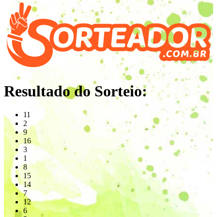
Resultado do Sorteio:
11
2
9
16
3
1
8
15
14
7
12
6