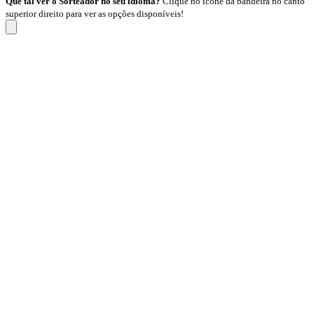
Que tal ver o Sorteador no seu idioma?
Clique no ícone da bandeira no canto
superior direito para ver as opções disponíveis!