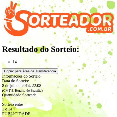
Resultado do Sorteio:
14
Copiar para Área de Transferência
Informações do Sorteio
Data do Sorteio:
8 de jul. de 2014, 22:08
(GMT-3, Horário de Brasilia)
Quantidade Sorteada:
1
Sorteio entre
1 e 14
PUBLICIDADE