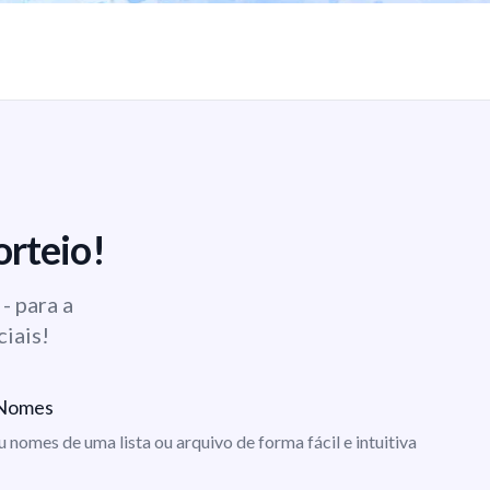
orteio!
- para a
ciais!
e Nomes
ou nomes de uma lista ou arquivo de forma fácil e intuitiva