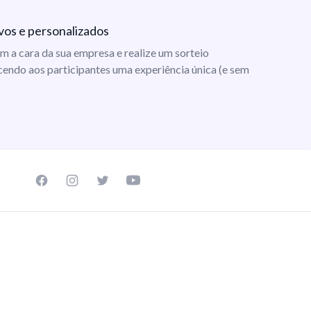
vos e personalizados
m a cara da sua empresa e realize um sorteio
cendo aos participantes uma experiência única (e sem
Facebook page
Instagram page
Twitter page
Youtube