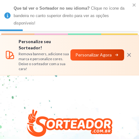
Que tal ver o Sorteador no seu idioma?
 Clique no ícone da 
MENU
bandeira no canto superior direito para ver as opções 
disponíveis!
Números
Nomes
Rifas
Personalizar
Personalize seu
Sorteador!
Remova banners, adicione sua
Personalizar Agora
marca e personalize cores.
Deixe o sorteador com a sua
cara!