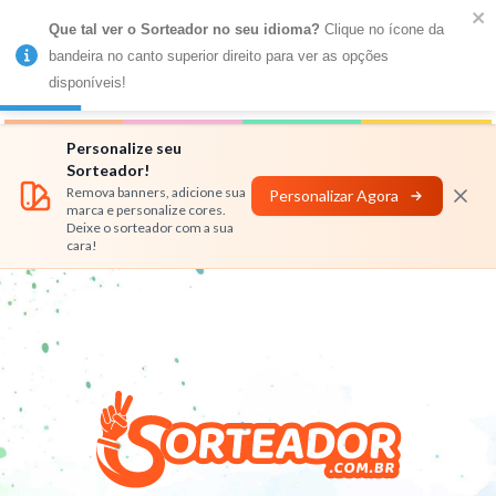
Que tal ver o Sorteador no seu idioma?
 Clique no ícone da 
MENU
bandeira no canto superior direito para ver as opções 
disponíveis!
Números
Nomes
Rifas
Personalizar
Personalize seu
Sorteador!
Remova banners, adicione sua
Personalizar Agora
marca e personalize cores.
Deixe o sorteador com a sua
cara!