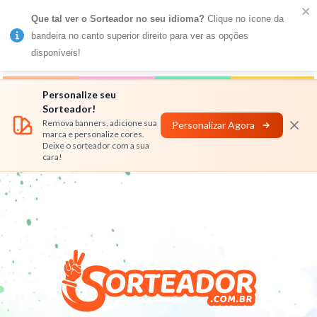
Que tal ver o Sorteador no seu idioma?
 Clique no ícone da 
MENU
bandeira no canto superior direito para ver as opções 
disponíveis!
Números
Nomes
Rifas
Personalizar
Personalize seu
Sorteador!
Remova banners, adicione sua
Personalizar Agora
marca e personalize cores.
Deixe o sorteador com a sua
cara!