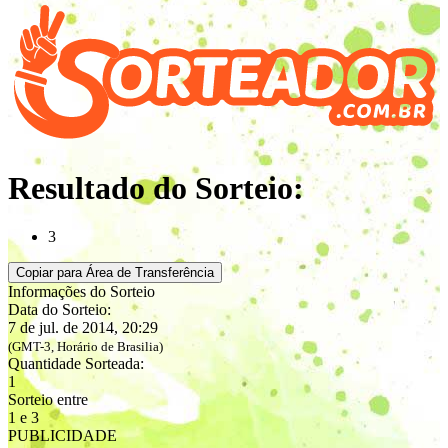
Resultado do Sorteio:
3
Copiar para Área de Transferência
Informações do Sorteio
Data do Sorteio:
7 de jul. de 2014, 20:29
(GMT-3, Horário de Brasilia)
Quantidade Sorteada:
1
Sorteio entre
1 e 3
PUBLICIDADE