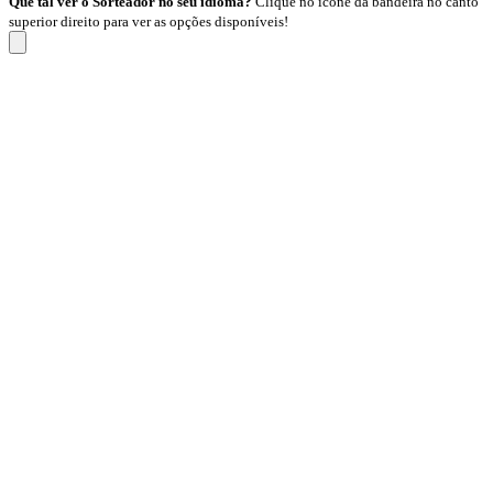
Que tal ver o Sorteador no seu idioma?
Clique no ícone da bandeira no canto
superior direito para ver as opções disponíveis!