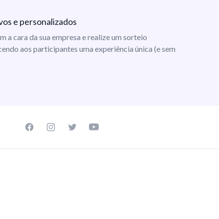
vos e personalizados
m a cara da sua empresa e realize um sorteio
cendo aos participantes uma experiência única (e sem
Facebook page
Instagram page
Twitter page
Youtube