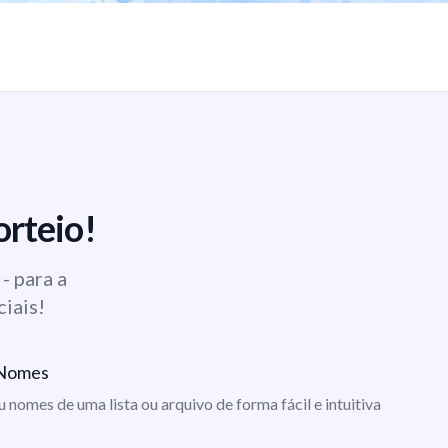
orteio!
- para a
ciais!
e Nomes
ou nomes de uma lista ou arquivo de forma fácil e intuitiva