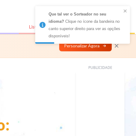
Que tal ver o Sorteador no seu 
idioma?
 Clique no ícone da bandeira no 
Listas Conectadas
Personalizar
canto superior direito para ver as opções 
disponíveis!
Personalizar Agora
PUBLICIDADE
o: