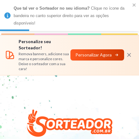
Que tal ver o Sorteador no seu idioma?
 Clique no ícone da 
MENU
bandeira no canto superior direito para ver as opções 
disponíveis!
Números
Nomes
Rifas
Personalizar
Personalize seu
Sorteador!
Remova banners, adicione sua
Personalizar Agora
marca e personalize cores.
Deixe o sorteador com a sua
cara!