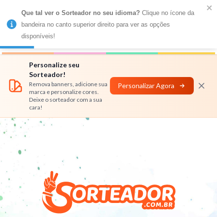
Que tal ver o Sorteador no seu idioma?
 Clique no ícone da 
MENU
bandeira no canto superior direito para ver as opções 
disponíveis!
Números
Nomes
Rifas
Personalizar
Personalize seu
Sorteador!
Remova banners, adicione sua
Personalizar Agora
marca e personalize cores.
Deixe o sorteador com a sua
cara!