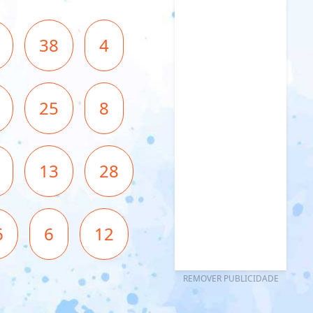
38
4
25
8
13
28
6
6
12
REMOVER PUBLICIDADE