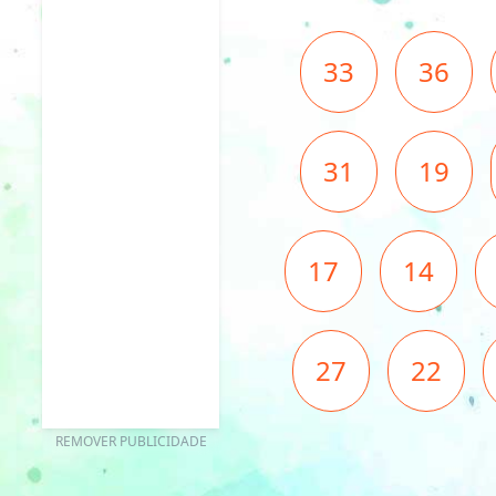
33
36
31
19
17
14
27
22
REMOVER PUBLICIDADE