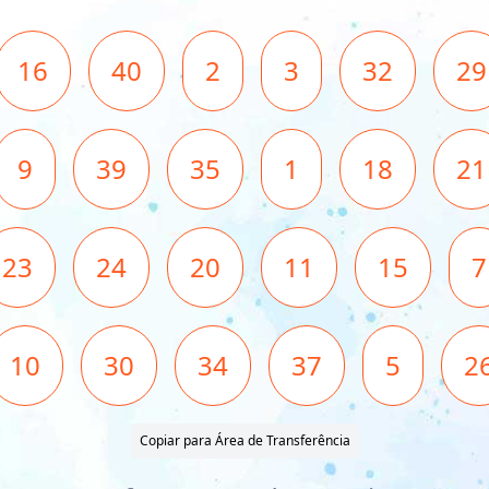
16
40
2
3
32
29
9
39
35
1
18
21
23
24
20
11
15
7
10
30
34
37
5
2
Copiar para Área de Transferência