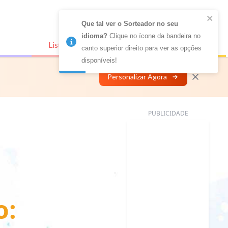
Que tal ver o Sorteador no seu 
idioma?
 Clique no ícone da bandeira no 
Listas Conectadas
Personalizar
canto superior direito para ver as opções 
disponíveis!
Personalizar Agora
PUBLICIDADE
o: