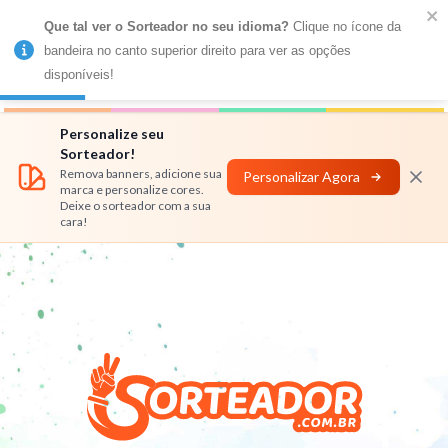
Que tal ver o Sorteador no seu idioma?
 Clique no ícone da 
MENU
bandeira no canto superior direito para ver as opções 
disponíveis!
Números
Nomes
Rifas
Personalizar
Personalize seu
Sorteador!
Remova banners, adicione sua
Personalizar Agora
marca e personalize cores.
Deixe o sorteador com a sua
cara!