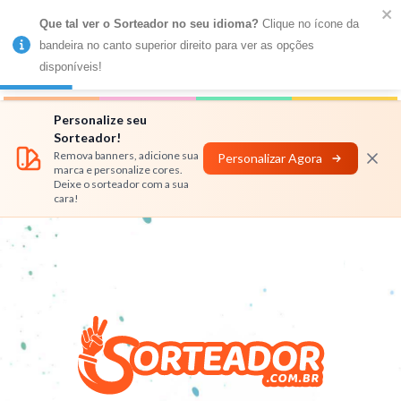
Que tal ver o Sorteador no seu idioma?
 Clique no ícone da 
MENU
bandeira no canto superior direito para ver as opções 
disponíveis!
Números
Nomes
Rifas
Personalizar
Personalize seu
Sorteador!
Remova banners, adicione sua
Personalizar Agora
marca e personalize cores.
Deixe o sorteador com a sua
cara!