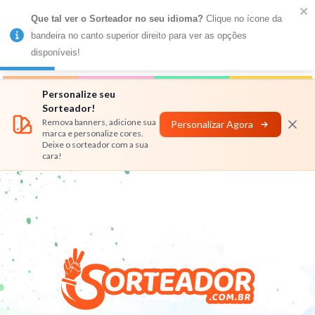
Que tal ver o Sorteador no seu idioma?
 Clique no ícone da 
MENU
bandeira no canto superior direito para ver as opções 
disponíveis!
Números
Nomes
Rifas
Personalizar
Personalize seu
Sorteador!
Remova banners, adicione sua
Personalizar Agora
marca e personalize cores.
Deixe o sorteador com a sua
cara!