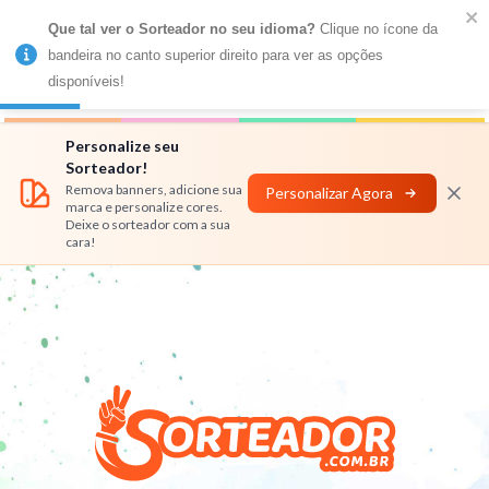
Que tal ver o Sorteador no seu idioma?
 Clique no ícone da 
MENU
bandeira no canto superior direito para ver as opções 
disponíveis!
Números
Nomes
Rifas
Personalizar
Personalize seu
Sorteador!
Remova banners, adicione sua
Personalizar Agora
marca e personalize cores.
Deixe o sorteador com a sua
cara!