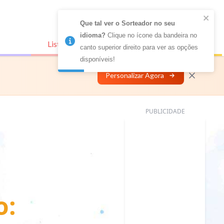
Que tal ver o Sorteador no seu 
idioma?
 Clique no ícone da bandeira no 
Listas Conectadas
Personalizar
canto superior direito para ver as opções 
disponíveis!
Personalizar Agora
PUBLICIDADE
o: