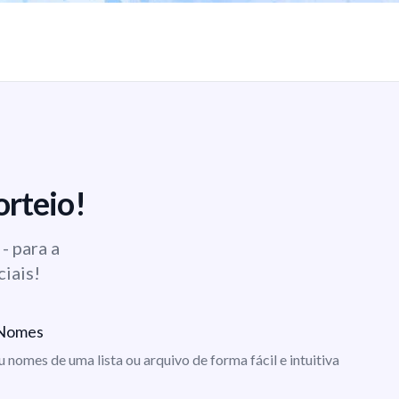
orteio!
- para a
ciais!
e Nomes
ou nomes de uma lista ou arquivo de forma fácil e intuitiva