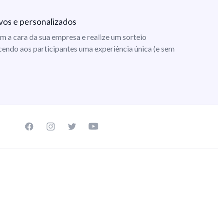
vos e personalizados
m a cara da sua empresa e realize um sorteio
cendo aos participantes uma experiência única (e sem
Facebook page
Instagram page
Twitter page
Youtube