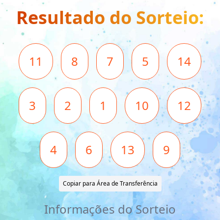
Resultado do Sorteio:
11
8
7
5
14
3
2
1
10
12
4
6
13
9
Copiar para Área de Transferência
Informações do Sorteio