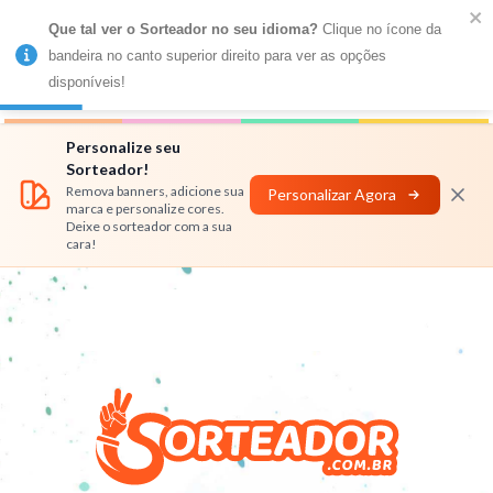
Que tal ver o Sorteador no seu idioma?
 Clique no ícone da 
MENU
bandeira no canto superior direito para ver as opções 
disponíveis!
Números
Nomes
Rifas
Personalizar
Personalize seu
Sorteador!
Remova banners, adicione sua
Personalizar Agora
marca e personalize cores.
Deixe o sorteador com a sua
cara!