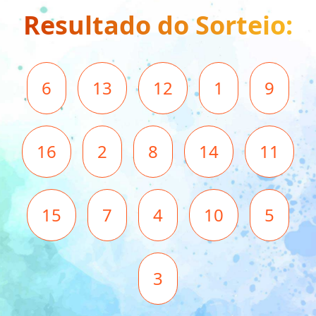
Resultado do Sorteio:
6
13
12
1
9
16
2
8
14
11
15
7
4
10
5
3