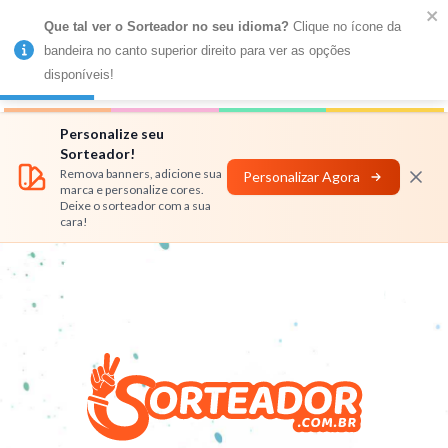
Que tal ver o Sorteador no seu idioma?
 Clique no ícone da 
MENU
bandeira no canto superior direito para ver as opções 
disponíveis!
Números
Nomes
Rifas
Personalizar
Personalize seu
Sorteador!
Remova banners, adicione sua
Personalizar Agora
marca e personalize cores.
Deixe o sorteador com a sua
cara!