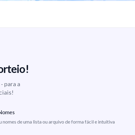
orteio!
- para a
ciais!
e Nomes
ou nomes de uma lista ou arquivo de forma fácil e intuitiva