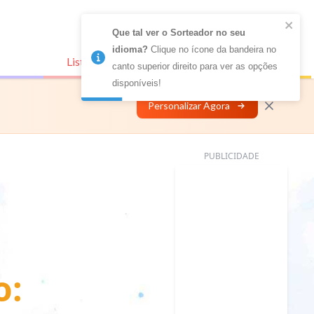
Que tal ver o Sorteador no seu 
idioma?
 Clique no ícone da bandeira no 
Listas Conectadas
Personalizar
canto superior direito para ver as opções 
disponíveis!
Personalizar Agora
PUBLICIDADE
o: