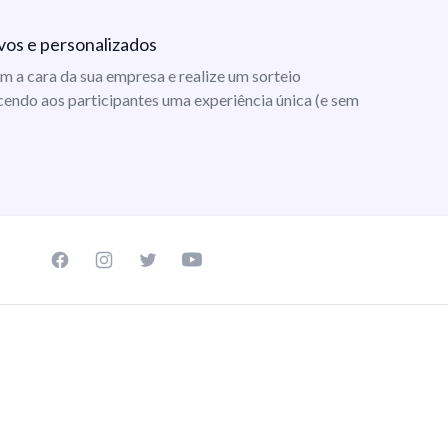
vos e personalizados
m a cara da sua empresa e realize um sorteio
cendo aos participantes uma experiência única (e sem
Facebook page
Instagram page
Twitter page
Youtube