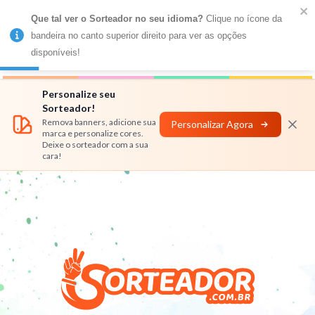
Que tal ver o Sorteador no seu idioma?
 Clique no ícone da 
MENU
bandeira no canto superior direito para ver as opções 
disponíveis!
Números
Nomes
Rifas
Personalizar
Personalize seu
Sorteador!
Remova banners, adicione sua
Personalizar Agora
marca e personalize cores.
Deixe o sorteador com a sua
cara!