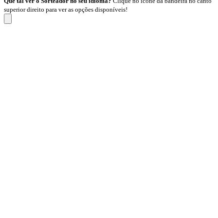
Que tal ver o Sorteador no seu idioma?
Clique no ícone da bandeira no canto
superior direito para ver as opções disponíveis!