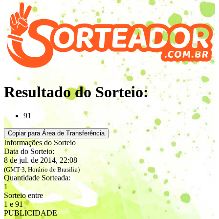
Resultado do Sorteio:
91
Copiar para Área de Transferência
Informações do Sorteio
Data do Sorteio:
8 de jul. de 2014, 22:08
(GMT-3, Horário de Brasilia)
Quantidade Sorteada:
1
Sorteio entre
1 e 91
PUBLICIDADE