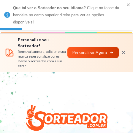
Que tal ver o Sorteador no seu idioma?
 Clique no ícone da 
MENU
bandeira no canto superior direito para ver as opções 
disponíveis!
Números
Nomes
Rifas
Personalizar
Personalize seu
Sorteador!
Remova banners, adicione sua
Personalizar Agora
marca e personalize cores.
Deixe o sorteador com a sua
cara!