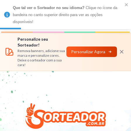
Que tal ver o Sorteador no seu idioma?
 Clique no ícone da 
MENU
bandeira no canto superior direito para ver as opções 
disponíveis!
Números
Nomes
Rifas
Personalizar
Personalize seu
Sorteador!
Remova banners, adicione sua
Personalizar Agora
marca e personalize cores.
Deixe o sorteador com a sua
cara!